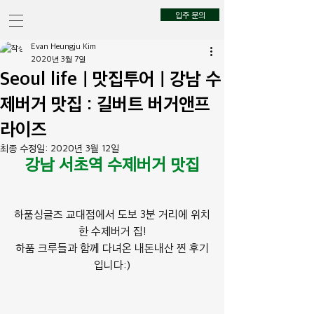
입주 문의
Evan Heungju Kim
2020년 3월 7일
Seoul lifeㅣ맛집투어ㅣ강남 수
제버거 맛집 : 길버트 버거앤프
라이즈
최종 수정일:
2020년 3월 12일
강남 서초역 수제버거 맛집
하품싱글즈
 교대점에서 도보 3분 거리에 위치
한 
수제버거
 집!
하품
 크루들과 함께 다녀온 
내돈내산
 찐 후기
입니다:)