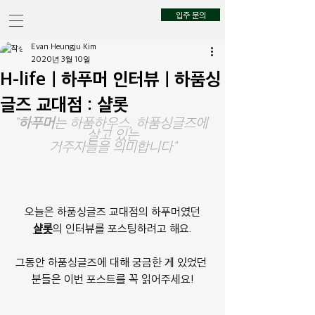
입주 문의
Evan Heungju Kim
2020년 3월 10일
H-lifeㅣ하푸머 인터뷰ㅣ하품싱
글즈 교대점 : 샬롯
"
하푸머
는 하품하우스, 하품싱글즈에 
살고 있는
거주자들을 의미합니다"
오늘은 하품싱글즈 교대점의 하푸머였던
샬롯
의 인터뷰를 포스팅하려고 해요.
그동안 하품싱글즈에 대해 궁금한 게 있었던 
분들은 이번 포스트를 꼭 읽어주세요!