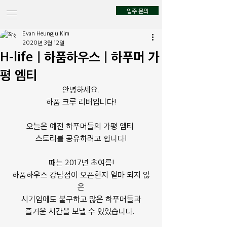
입주 문의
Evan Heungju Kim
2020년 3월 12일
H-lifeㅣ하품하우스ㅣ하푸머 가
평 엠티
안녕하세요.
하품 크루 리버입니다!
오늘은 예전 하푸머들의 가평 엠티 
스토리를 공유하려고 합니다!
때는 2017년 초여름!
하품하우스 강남점이 오픈한지 얼마 되지 않
은
시기임에도 불구하고 많은 하푸머들과
즐거운 시간을 보낼 수 있었습니다. 