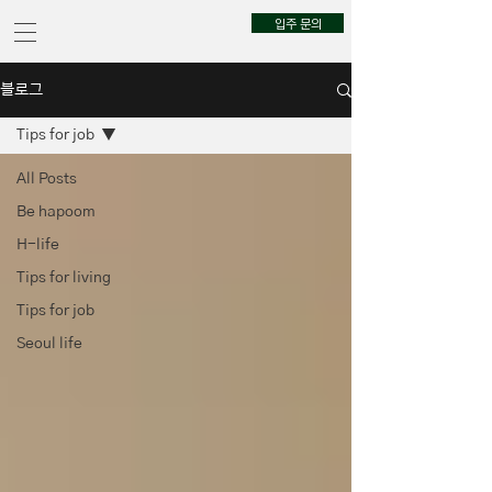
입주 문의
블로그
Tips for job
All Posts
Be hapoom
H-life
Tips for living
Tips for job
Seoul life